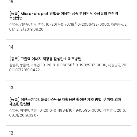
15
[등록] Micro-droplet 방법을 이용한 금속 코팅된 탐소섬유의 견착력
측정방법
김병주, 김관우, 한웅, 백진
10-2017-0170718/10-2056432-0000
대한민국
2
,
,
,
017.12.12/2019.09.26
14
[등록] 고출력 에너지 저장용 활성탄소 제조방법
김병주, 방준혁, 이혜민
10-2018-0136058/10-1982987-0000
대한민국
201
,
,
,
8.11.07/2019.04.22
13
[등록] 폐탄소섬유강화플라스틱을 재활용한 활성탄 제조 방법 및 이에 의해
제조된 활성탄
김병주, 이혜민, 백진
10-2016-0111984/10-1945595-0000
대한민국
2016.
,
,
,
08.31/2019.02.07
12