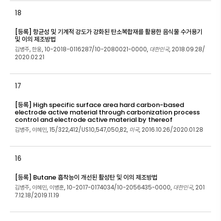
18
[등록] 항균성 및 기계적 강도가 강화된 탄소복합재를 활용한 음식물 수거용기
및 이의 제조방법
김병주, 한웅
10-2018-0116287/10-2080021-0000
대한민국
2018.09.28/
,
,
,
2020.02.21
17
[등록] High specific surface area hard carbon-based
electrode active material through carbonization process
control and electrode active material by thereof
김병주, 이혜민
15/322,412/US10,547,050,B2
미국
2016.10.26/2020.01.28
,
,
,
16
[등록] Butane 흡착능이 개선된 활성탄 및 이의 제조방법
김병주, 이혜민, 이병훈
10-2017-0174034/10-2056435-0000
대한민국
201
,
,
,
7.12.18/2019.11.19