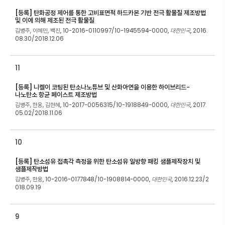
[등록] 탄화공정 제어를 통한 고비표면적 하드카본 기반 전극 활물질 제조방법
및 이에 의해 제조된 전극 활물질
김병주, 이혜민, 백진
10-2016-0110997/10-1945594-0000
대한민국
2016.
,
,
,
08.30/2018.12.06
11
[등록] 니켈이 코팅된 탄소나노튜브 및 산화아연을 이용한 하이브리드-
나노탄소 항균 페이스트 제조방법
김병주, 한웅, 김현혜
10-2017-0056315/10-1918849-0000
대한민국
2017.
,
,
,
05.02/2018.11.06
10
[등록] 탄소섬유 접촉각 측정을 위한 탄소섬유 일방향 패킹 샘플제작장치 및
샘플제작방법
김병주, 한웅
10-2016-0177848/10-1908814-0000
대한민국
2016.12.23/2
,
,
,
018.09.19
9