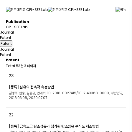
P
u
b
l
i
c
a
t
i
o
n
CPL-SEE Lab
Journal
Patent
Patent
Journal
Patent
Patent
Total 53건
3 페이지
23
[등록] 섬유의 접촉각 측정방법
김병주, 한웅, 김동규, 안계혁
10-2018-0027415/10-2140368-0000
대한민국
,
,
,
2018.03.08/2020.07.07
22
[등록] 금속도금 탄소섬유가 첨가된 탄소섬유 부직포 제조방법