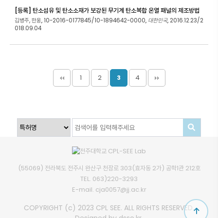
[등록] 탄소섬유 및 탄소소재가 보강된 무기계 탄소복합 온열 패널의 제조방법
김병주, 한웅
10-2016-0177845/10-1894642-0000
대한민국
2016.12.23/2
,
,
,
018.09.04
1
2
4
3
(55069) 전라북도 전주시 완산구 천잠로 303(효자동 2가) 공학1관 212호
TEL.
063)220-3293
E-mail.
cja0057@jj.ac.kr
COPYRIGHT (c) 2023 CPL SEE. ALL RIGHTS RESERVED.