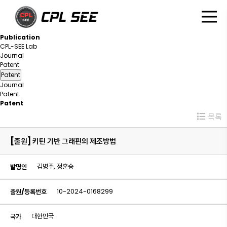
P
u
b
l
i
c
a
t
i
o
n
CPL-SEE Lab
Journal
Patent
Patent
Journal
Patent
Patent
목록
[출원] 키틴 기반 그래핀의 제조방법
김병주, 정훈승
발명인
10-2024-0168299
출원/등록번호
대한민국
국가